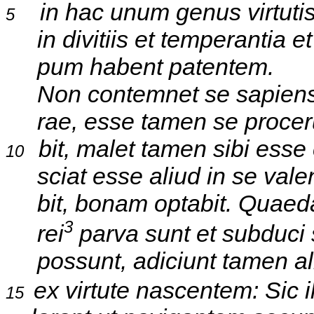
in hac unum genus virtutis 
5
in divitiis et temperantia et 
pum habent patentem.
Non contemnet se sapiens: E
rae, esse tamen se procerum 
bit, malet tamen sibi esse c
10
sciat esse aliud in se valen
bit, bonam optabit. Quaed
3
rei
parva sunt et subduci s
possunt, adiciunt tamen ali
ex virtute nascentem: Sic il
15