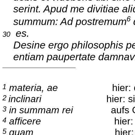
serint. Apud me divitiae al
6
summum: Ad postremum
d
es.
30
Desine ergo philosophis pec
entiam paupertate damnavi
materia, ae
hier:
1
inclinari
hier: sich ins
2
in summam rei
aufs 
3
afficere
hier: anr
4
quam
hier:
5