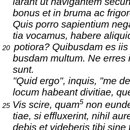
larant ut navigantem secund
bonus et in bruma ac frigore
Quis porro sapientium negat
tia vocamus, habere aliquid in
potiora? Quibusdam es iis t
20
busdam multum. Ne erres itaq
sunt.
"Quid ergo", inquis, "me d
locum habeant divitiae, q
5
Vis scire, quam
non eunde
25
tiae, si effluxerint, nihil aur
debis et videberis tibi sine te