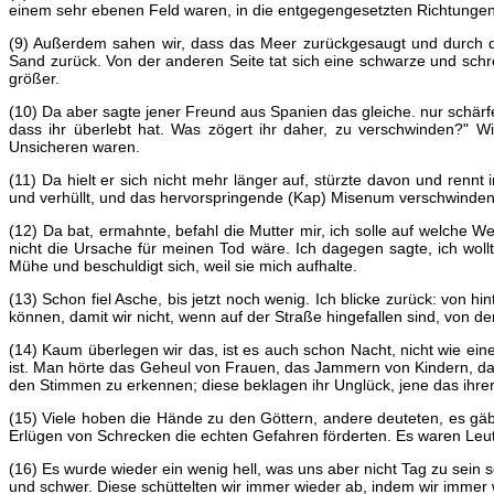
einem sehr ebenen Feld waren, in die entgegengesetzten Richtungen 
(9) Außerdem sahen wir, dass das Meer zurückgesaugt und durch d
Sand zurück. Von der anderen Seite tat sich eine schwarze und schr
größer.
(10) Da aber sagte jener Freund aus Spanien das gleiche. nur schärfer
dass ihr überlebt hat. Was zögert ihr daher, zu verschwinden?" W
Unsicheren waren.
(11) Da hielt er sich nicht mehr länger auf, stürzte davon und renn
und verhüllt, und das hervorspringende (Kap) Misenum verschwinden
(12) Da bat, ermahnte, befahl die Mutter mir, ich solle auf welche 
nicht die Ursache für meinen Tod wäre. Ich dagegen sagte, ich wollt
Mühe und beschuldigt sich, weil sie mich aufhalte.
(13) Schon fiel Asche, bis jetzt noch wenig. Ich blicke zurück: von 
können, damit wir nicht, wenn auf der Straße hingefallen sind, von 
(14) Kaum überlegen wir das, ist es auch schon Nacht, nicht wie 
ist. Man hörte das Geheul von Frauen, das Jammern von Kindern, da
den Stimmen zu erkennen; diese beklagen ihr Unglück, jene das ihre
(15) Viele hoben die Hände zu den Göttern, andere deuteten, es gäbe
Erlügen von Schrecken die echten Gefahren förderten. Es waren Leut
(16) Es wurde wieder ein wenig hell, was uns aber nicht Tag zu sein 
und schwer. Diese schüttelten wir immer wieder ab, indem wir imme