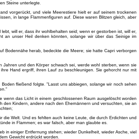
en Steine unterlegte.
 vorgerückt, und viele Meerestiere hielt er auf seinem trockenen
ssen, in lange Flammenfiguren auf. Diese waren Blitzen gleich, aber
, will er, dass ihr wohlbehalten seid; wenn er gestorben ist, will er,
cht an unser Heil denken könnten, solange wir über das Seinige im
e auf Bodennähe herab, bedeckte die Meere; sie hatte Capri verborgen
 den Jahren und den Körper schwach sei, werde wohl sterben, wenn sie
ihre Hand ergriff, ihren Lauf zu beschleunigen. Sie gehorcht nur mit
en Boden fließend folgte. "Lasst uns abbiegen, solange wir noch sehen
en."
wie wenn das Licht in einem geschlossenen Raum ausgelöscht worden
ach den Kindern, andere nach den Ehemännern und versuchten, sie an
schten;
r die Welt. Und es fehlten auch keine Leute, die durch Erdichten und
tünde in Flammen; es war falsch, aber man glaubte es.
b in einiger Entfernung stehen; wieder Dunkelheit, wieder Asche, viel
 dem Gewicht erdrückt worden.