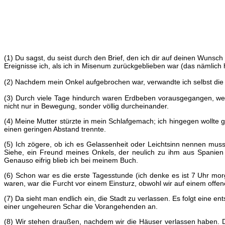
(1) Du sagst, du seist durch den Brief, den ich dir auf deinen Wuns
Ereignisse ich, als ich in Misenum zurückgeblieben war (das nämlich 
(2) Nachdem mein Onkel aufgebrochen war, verwandte ich selbst die üb
(3) Durch viele Tage hindurch waren Erdbeben vorausgegangen, weni
nicht nur in Bewegung, sonder völlig durcheinander.
(4) Meine Mutter stürzte in mein Schlafgemach; ich hingegen wollte
einen geringen Abstand trennte.
(5) Ich zögere, ob ich es Gelassenheit oder Leichtsinn nennen muss
Siehe, ein Freund meines Onkels, der neulich zu ihm aus Spanien 
Genauso eifrig blieb ich bei meinem Buch.
(6) Schon war es die erste Tagesstunde (ich denke es ist 7 Uhr mor
waren, war die Furcht vor einem Einsturz, obwohl wir auf einem off
(7) Da sieht man endlich ein, die Stadt zu verlassen. Es folgt eine e
einer ungeheuren Schar die Vorangehenden an.
(8) Wir stehen draußen, nachdem wir die Häuser verlassen haben. D