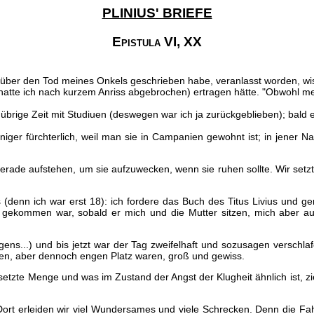
PLINIUS' BRIEFE
Epistula VI, XX
ch über den Tod meines Onkels geschrieben habe, veranlasst worden, wi
hatte ich nach kurzem Anriss abgebrochen) ertragen hätte. "Obwohl mei
rige Zeit mit Studiuen (deswegen war ich ja zurückgeblieben); bald ei
ger fürchterlich, weil man sie in Campanien gewohnt ist; in jener N
 gerade aufstehen, um sie aufzuwecken, wenn sie ruhen sollte. Wir se
 (denn ich war erst 18): ich fordere das Buch des Titus Livius und g
gekommen war, sobald er mich und die Mutter sitzen, mich aber auch
gens...) und bis jetzt war der Tag zweifelhaft und sozusagen versch
enen, aber dennoch engen Platz waren, groß und gewiss.
ntsetzte Menge und was im Zustand der Angst der Klugheit ähnlich ist, 
ort erleiden wir viel Wundersames und viele Schrecken. Denn die Fahr