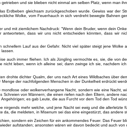
getrieben und sie blieben nicht einmal am selben Platz, wenn man ihn
as Erdbeben gleichsam zurückgeschoben wurde. Gewiss war der Strand
eckliche Wolke, vom Feuerhauch in sich verdreht bewegte Bahnen geri
 und mit ziemlichem Nachdruck: "Wenn dein Bruder, wenn dein Onkel lebt
ir antworteten, dass wir uns nicht entscheiden könnten, dass wir ni
t in schnellem Lauf aus der Gefahr. Nicht viel später steigt jene Wolk
 lassen.
Weise auch immer fliehen. Ich als Jüngling vermochte es, sie, die von
e nicht leben, wenn ich alleine sei; dann zwinge ich sie, nachdem ich 
hinten drohte dichter Qualm, der uns nach Art eines Wildbaches über d
der Menge der nachfolgenden Menschen in der Dunkelheit erdrückt werd
eine mondlose oder wolkenverhangene Nacht, sondern wie eine Nacht, 
s Schreien von Männern; die einen riefen nach den Eltern, andere n
r Angehörigen; es gab Leute, die aus Furcht vor dem Tod den Tod wün
 nirgends mehr welche, und jene Nacht sei ewig und die allerletzte fü
e da, die meldeten, in Misenum sei das eine eingestürzt, das andere s
schien, sondern ein Zeichen für ein ankommendes Feuer. Das Feuer blie
r wieder aufstanden; ansonsten wären wir davon bedeckt und auch von