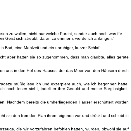
ssen zu wollen, nicht nur welche Furcht, sonder auch noch was für
n Geist sich streubt, daran zu erinnern, werde ich anfangen."
n Bad, eine Mahlzeit und ein unruhiger, kurzer Schlaf.
acht aber hatten sie so zugenommen, dass man glaubte, alles gerate
tzten uns in den Hof des Hauses, der das Meer von den Häusern durch
eradezu müßig lese ich und exzerpiere auch, wie ich begonnen hatte.
 noch lesen sieht, tadelt er ihre Geduld und meine Sorglosigkeit.
lafen. Nachdem bereits die umherliegenden Häuser erschüttert worden
zieht sie den fremden Plan ihrem eigenen vor und drückt und schiebt in
zeuge, die wir vorzufahren befohlen hatten, wurden, obwohl sie auf