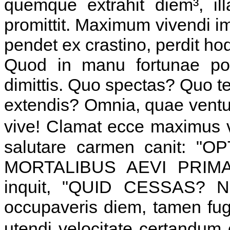
quemque extrahit diem³, ill
promittit. Maximum vivendi 
pendet ex crastino, perdit h
Quod in manu fortunae posi
dimittis. Quo spectas? Quo t
extendis? Omnia, quae ventura
vive! Clamat ecce maximus 
salutare carmen canit: 
MORTALIBUS AEVI PRIMA
inquit, "QUID CESSAS? 
occupaveris diem, tamen fugi
utendi velocitate certandum e