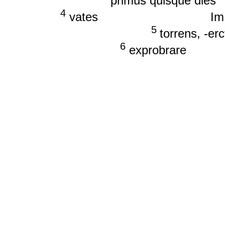
primus quisque dies
4
vates Im Text ist imm
5
torrens, 
6
exprobrare v