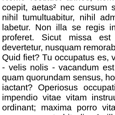
coepit, aetas² nec cursum 
nihil tumultuabitur, nihil ad
labetur. Non illa se regis 
proferet. Sicut missa es
devertetur, nusquam remorabi
Quid fiet? Tu occupatus es, vi
- velis nolis - vacandum es
quam quorundam sensus, hom
iactant? Operiosus occupat
impendio vitae vitam instr
ordinant; maxima porro vita