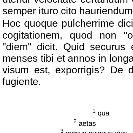
semper ituro cito hauriendum
Hoc quoque pulcherrime dic
cogitationem, quod non "
"diem" dicit. Quid securus
menses tibi et annos in long
visum est, exporrigis? De 
fugiente.
1
qua 
2
aetas hie
3