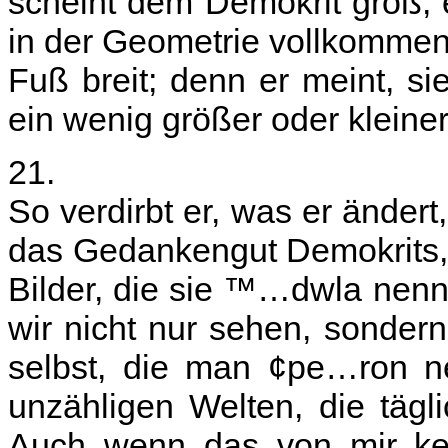
scheint dem Demokrit groß,
in der Geometrie vollkommen i
Fuß breit; denn er meint, si
ein wenig größer oder kleiner
21.
So verdirbt er, was er ändert, 
das Gedankengut Demokrits, 
Bilder, die sie ™…dwla nen
wir nicht nur sehen, sonder
selbst, die man ¢pe…ron ne
unzähligen Welten, die täg
Auch wenn das von mir kein