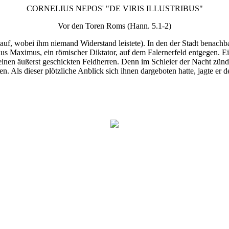
CORNELIUS NEPOS' "DE VIRIS ILLUSTRIBUS"
Vor den Toren Roms (Hann. 5.1-2)
 wobei ihm niemand Widerstand leistete). In den der Stadt benachbarte
us Maximus, ein römischer Diktator, auf dem Falernerfeld entgegen. Ein
 einen äußerst geschickten Feldherren. Denn im Schleier der Nacht zü
n. Als dieser plötzliche Anblick sich ihnen dargeboten hatte, jagte er