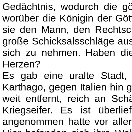
Gedächtnis, wodurch die gö
worüber die Königin der Gö
sie den Mann, den Rechtsch
große Schicksalsschläge au
sich zu nehmen. Haben die
Herzen?
Es gab eine uralte Stadt, bewohnt von tyrischen Siedlern: Karthago, gegen Italien hin gelegen und von der Tibermündung weit entfernt, reich an Schätzen und überaus rauh in ihrem Kriegseifer. Es ist überliefert, da6 Juno ihrer allein sich angenommen hatte vor allen Ländern, mehr noch als Samos. Hier befanden sich ihre Wehr und hier ihr Wagen. Und diese Stadt zur Herrscherin über die Völker zu machen, wenn es der Lauf der Dinge irgend zulie6, war damals schon der sehnlichste Wunsch der Göttin. Aber sie hatte auch vernommen, aus trojanischem Blut werde ein Geschlecht entstehen, das dereinst die tyrischen Festen niederreißen sollte; ein Volk werde daraus kommen, das, Herr über weite Gebiete und hochmütig durch Kriegsglück, Libyen den Untergang bringen werde. So wollten es die Parzen. Dies fürchtete die Tochter des Saturn, denn sie entsann sich des einstigen Krieges, den sie, allen voran, für ihr geliebtes Argos vor Troja geführt hatte. Noch immer hatte sie, was sie erzürnte, nicht verwunden und nicht die bitteren Kränkungen: Im Innersten ärgerte sie noch das Urteil des Paris und die Ungerechtigkeit, mit der es ihre Schönheit herabsetzte, grollte sie noch gegen sein ganzes Geschlecht und gegen die Ehren, die dem entführten Ganymed zuteil wurden. In diesem Groll jagte sie dahin über Meeresflächen die Troer, die den Danaern und dem erbarmungslosen Achilles entkommen waren, hielt sie von Latium fern, und lange Jahre irrten sie, getrieben vom Schicksal, auf allen Meeren umher. So große Mühen waren notwendig, dass das Volk der Römer werde. Eben setzten sie heiter die Segel und fuhren, während die Küste Siziliens zurückwich, aufs hohe Meer, und mit ehernem Bug wühlten sie sich durch salzigen Schaum. Da spürte Juno wieder die alte Wunde in ihrer Brust und sprach zu sich selbst: "Soll ich von meinem Vorsatz absehen? Soll ich mich geschlagen geben? Kann ich den König der Teukrer nicht von Italien ablenken? Gewiss, das Schicksal verwehrt es mir! Aber hat nicht Pallas die Flotte der Argiver in Brand setzen und sie alle im Meer ertränken können, nur weil Ajax, der Sohn des Oileus, in seinem Wahnwitz sich gegen sie vergangen hatte.' Sie schleuderte den Blitzstrahl Jupiters aus den Wolken. Sie jagte die Schiffe auseinander und wirbelte mit Stürmen das Meer auf. Ihn selbst, Ajax, der aus durchbohrter Brust Flammen atmete, riss sie in einen Strudel und spießte ihn auf eine spitze Klippe. Ich dagegen, die ich als Königin wandle unter den Göttern, Jupiters Schwester und Gemahlin, ich muß dies eine Volk so viele Jahre hindurch bekriegen! Wer wird mich dann noch anbeten und flehend an meinen Altären opfern?" Solche Gedanken wälzte die Göttin flammenden Herzens, und sie begab sich in die Heimat der Wolken, in das Land, das trächtig von heulenden Südwinden ist, nach Aeolien. Hier hält König Aeolus in weitläufiger Hohle die raufenden Winde und die tosenden Unwetter in seiner Gewalt und bezähmt sie durch Fesseln und Kerker. Voll Empörung toben sie in der Runde gegen verschlossene Tore, und laut dröhnt davon das Gebirge. Aeolus sitzt hoch oben in seiner Burg und führt das Zepter, besänftigt sie und zügelt ihr Wüten. Unterließe er dies, rissen sie ungestüm mit sich Länder und Meere und den tiefräumigen Himmel und wirbelten sie durch die Lüfte. Doch der allmächtige Vater sperrte sie, dies befürchtend, in die stockfinsteren Höhlen, türmte Felsen und hohe Berge darüber und gab ihnen einen Herrscher, der genau wusste, wann er sie nach bestimmter Satzung zu bändigen und wann er ihnen die Zügel zu lösen hatte. An ihn nun richtete Juno flehend die Worte: "Aeolus, dir verlieh doch der Vater der Götter und König der Menschen Gewalt, das Meer zu glätten oder es aufzupeitschen im Sturm! Ein Volk, mir feindselig gesinnt, segelt übers Tyrrhenische Meer; Ilium und seine besiegten Penaten nimmt es mit nach Italien. Flöße den Stürmen Gewalt ein, drücke nieder und versenke die Schiffe! Oder jage sie auseinander und streue die Leichen aus über das Meer! Ich besitze zweimal sieben Nymphen von überaus reizender Gestalt, und Deiopea, die am schönsten gewachsene, werde ich dir im Beilager vereinen und für immer zu eigen geben, auf dass sie dir einen so großen Dienst entgelte und alle Zeit mit dir lebe und dich zum Vater schöner Kinder mache." Aeolus erwiderte darauf: "O Königin, du brauchst nur kundzutun, was du wünschst; an mir ist es, deine Befehle aus