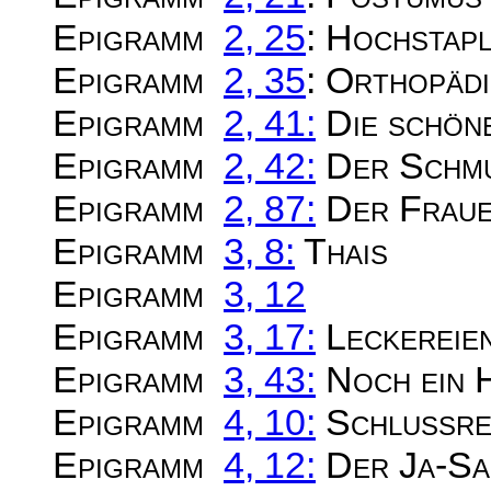
Epigramm
2, 25
: Hochstap
Epigramm
2, 35
: Orthopädi
Epigramm
2, 41:
Die schöne
Epigramm
2, 42:
Der Schmu
Epigramm
2, 87:
Der Frau
Epigramm
3, 8:
Thais
Epigramm
3, 12
Epigramm
3, 17:
Leckereien
Epigramm
3, 43:
Noch ein 
Epigramm
4, 10:
Schlussre
Epigramm
4, 12:
Der Ja-Sa