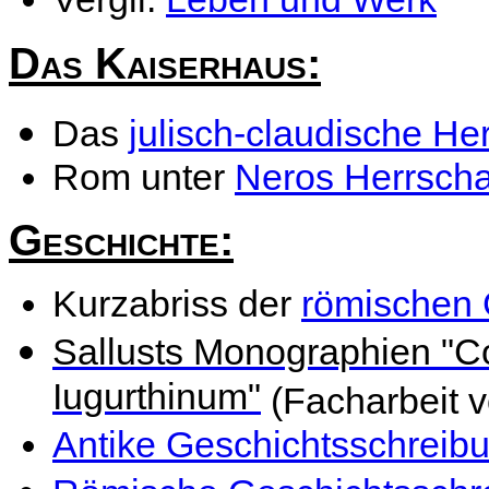
Das Kaiserhaus:
Das
julisch-claudische He
Rom unter
Neros Herrscha
Geschichte:
Kurzabriss der
römischen 
Sallusts Monographien "Co
Iugurthinum"
(Facharbeit 
Antike Geschichtsschreib