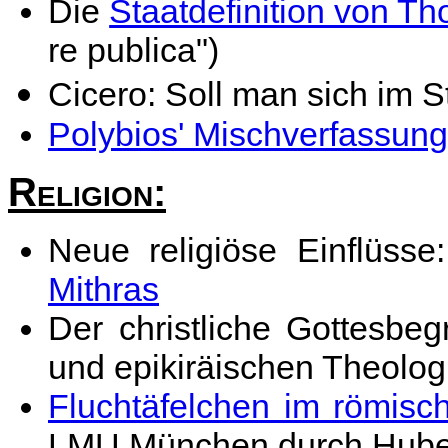
Die
Staatdefinition von 
re publica")
Cicero: Soll man sich im S
Polybios' Mischverfassung
Religion:
Neue religiöse Einflüsse
Mithras
Der christliche Gottesbeg
und epikiräischen Theolog
Fluchtäfelchen im römisc
LMU München durch Hube